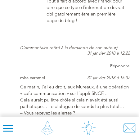
Tout à fait d’accord avec Franck pour
dire que ce type d’information devrait
obligatoirement être en première
page du blog !
(Commentaire retiré à la demande de son auteur)
31 janvier 2018 à 12:22
Répondre
miss caramel
31 janvier 2018 à 15:37
Ce matin, j’ai eu droit, aux Mureaux, à une opération
« café-communication » sur l’appli SNCF…
Cela aurait pu être drôle si cela n’avait été aussi
pathétique… Le dialogue de sourds le plus total…
– Vous recevez les alertes ?
– Oui, à condition qu’il y en ait…
– Pour les recevoir, il faut les paramétrer…
– Elles sont paramétrées, mais il faut qu’il y en ait…
Comment faire comprendre que je ne peux recevoir