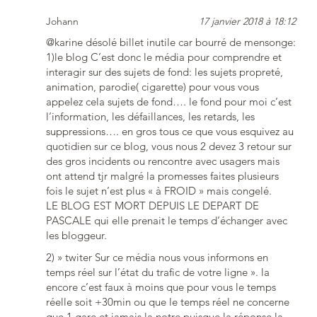
Johann
17 janvier 2018 à 18:12
@karine désolé billet inutile car bourré de mensonge:
1)le blog C’est donc le média pour comprendre et
interagir sur des sujets de fond: les sujets propreté,
animation, parodie( cigarette) pour vous vous
appelez cela sujets de fond…. le fond pour moi c’est
l’information, les défaillances, les retards, les
suppressions…. en gros tous ce que vous esquivez au
quotidien sur ce blog, vous nous 2 devez 3 retour sur
des gros incidents ou rencontre avec usagers mais
ont attend tjr malgré la promesses faites plusieurs
fois le sujet n’est plus « à FROID » mais congelé.
LE BLOG EST MORT DEPUIS LE DEPART DE
PASCALE qui elle prenait le temps d’échanger avec
les bloggeur.
2) » twiter Sur ce média nous vous informons en
temps réel sur l’état du trafic de votre ligne ». la
encore c’est faux à moins que pour vous le temps
réelle soit +30min ou que le temps réel ne concerne
que 1 gare et jamais la notre puisque la réponse la