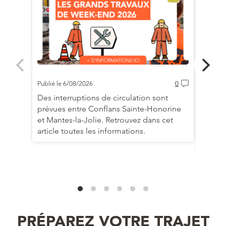
Publié 
Publié le 6/08/2026
0
Des ad
Des interruptions de circulation sont
prévue
prévues entre Conflans Sainte-Honorine
dimanc
et Mantes-la-Jolie. Retrouvez dans cet
travau
article toutes les informations.
les in
trajet.
PRÉPAREZ VOTRE TRAJET