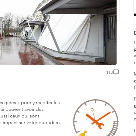
p
113
d
s gares » pour y récolter les
p
qui peuvent avoir des
u
ussi ceux qui sont
n impact sur votre quotidien.