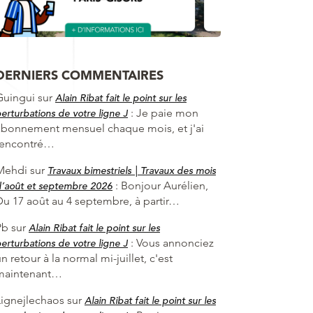
DERNIERS COMMENTAIRES
Guingui
sur
Alain Ribat fait le point sur les
:
Je paie mon
erturbations de votre ligne J
abonnement mensuel chaque mois, et j'ai
rencontré…
Mehdi
sur
Travaux bimestriels | Travaux des mois
:
Bonjour Aurélien,
’août et septembre 2026
Du 17 août au 4 septembre, à partir…
Pb
sur
Alain Ribat fait le point sur les
:
Vous annonciez
erturbations de votre ligne J
n retour à la normal mi-juillet, c'est
maintenant…
Lignejlechaos
sur
Alain Ribat fait le point sur les