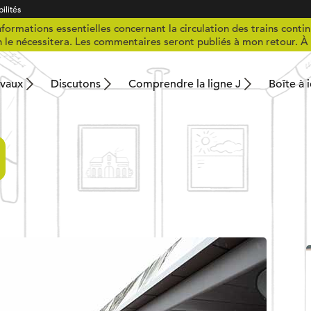
ilités
formations essentielles concernant la circulation des trains contin
n le nécessitera. Les commentaires seront publiés à mon retour. À 
avaux
Discutons
Comprendre la ligne J
Boîte à 