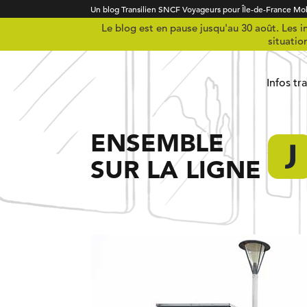
Un blog Transilien SNCF Voyageurs pour Île-de-France Mob
Le blog est en pause jusqu'au 30 août. Les in
situatio
Infos tr
ENSEMBLE
SUR LA LIGNE