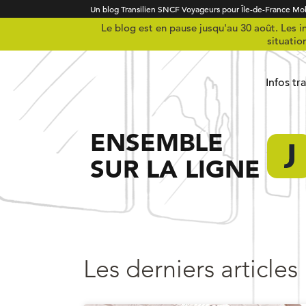
Un blog Transilien SNCF Voyageurs pour Île-de-France Mob
Le blog est en pause jusqu'au 30 août. Les in
situatio
Infos tr
ENSEMBLE
SUR LA LIGNE
Les derniers articles