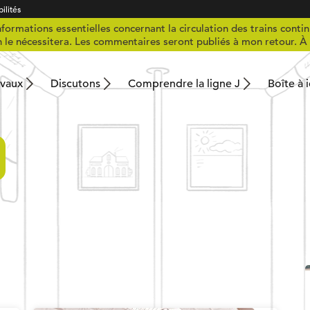
ilités
formations essentielles concernant la circulation des trains contin
n le nécessitera. Les commentaires seront publiés à mon retour. À 
avaux
Discutons
Comprendre la ligne J
Boîte à 