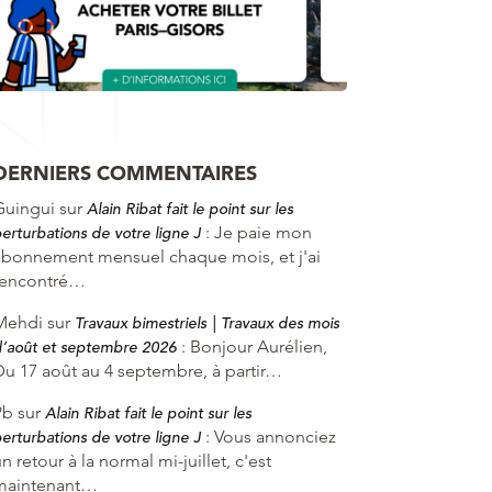
DERNIERS COMMENTAIRES
Guingui
sur
Alain Ribat fait le point sur les
:
Je paie mon
erturbations de votre ligne J
abonnement mensuel chaque mois, et j'ai
rencontré…
Mehdi
sur
Travaux bimestriels | Travaux des mois
:
Bonjour Aurélien,
’août et septembre 2026
Du 17 août au 4 septembre, à partir…
Pb
sur
Alain Ribat fait le point sur les
:
Vous annonciez
erturbations de votre ligne J
n retour à la normal mi-juillet, c'est
maintenant…