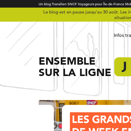
Un blog Transilien SNCF Voyageurs pour Île-de-France Mob
Le blog est en pause jusqu'au 30 août. Les in
situatio
Infos tr
ENSEMBLE
SUR LA LIGNE