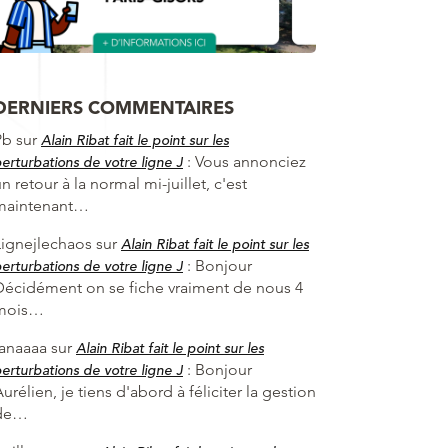
DERNIERS COMMENTAIRES
Pb
sur
Alain Ribat fait le point sur les
:
Vous annonciez
erturbations de votre ligne J
n retour à la normal mi-juillet, c'est
maintenant…
Lignejlechaos
sur
Alain Ribat fait le point sur les
:
Bonjour
erturbations de votre ligne J
Décidément on se fiche vraiment de nous 4
mois…
fanaaaa
sur
Alain Ribat fait le point sur les
:
Bonjour
erturbations de votre ligne J
urélien, je tiens d'abord à féliciter la gestion
de…