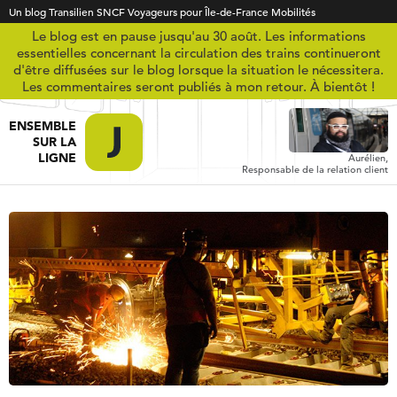
Un blog Transilien SNCF Voyageurs pour Île-de-France Mobilités
Le blog est en pause jusqu'au 30 août. Les informations
essentielles concernant la circulation des trains continueront
d'être diffusées sur le blog lorsque la situation le nécessitera.
Les commentaires seront publiés à mon retour. À bientôt !
ENSEMBLE
SUR LA
LIGNE
Aurélien,
Responsable de la relation client