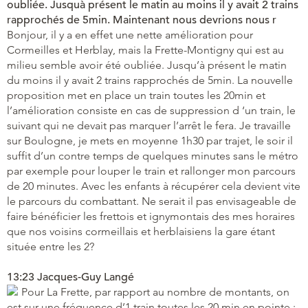
oubliée. Jusquà présent le matin au moins il y avait 2 trains
rapprochés de 5min. Maintenant nous devrions nous r
Bonjour, il y a en effet une nette amélioration pour
Cormeilles et Herblay, mais la Frette-Montigny qui est au
milieu semble avoir été oubliée. Jusqu’à présent le matin
du moins il y avait 2 trains rapprochés de 5min. La nouvelle
proposition met en place un train toutes les 20min et
l’amélioration consiste en cas de suppression d ‘un train, le
suivant qui ne devait pas marquer l’arrêt le fera. Je travaille
sur Boulogne, je mets en moyenne 1h30 par trajet, le soir il
suffit d’un contre temps de quelques minutes sans le métro
par exemple pour louper le train et rallonger mon parcours
de 20 minutes. Avec les enfants à récupérer cela devient vite
le parcours du combattant. Ne serait il pas envisageable de
faire bénéficier les frettois et ignymontais des mes horaires
que nos voisins cormeillais et herblaisiens la gare étant
située entre les 2?
13:23 Jacques-Guy Langé
Pour La Frette, par rapport au nombre de montants, on
est sur une fréquence d’1 train toutes les 20 min en pointe :