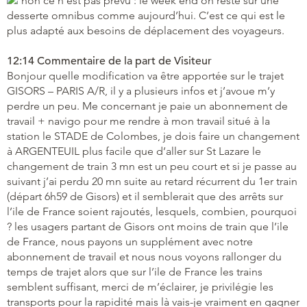
non ce n’est pas prévu : le week end on reste sur une
desserte omnibus comme aujourd’hui. C’est ce qui est le
plus adapté aux besoins de déplacement des voyageurs.
12:14 Commentaire de la part de Visiteur
Bonjour quelle modification va être apportée sur le trajet
GISORS – PARIS A/R, il y a plusieurs infos et j’avoue m’y
perdre un peu. Me concernant je paie un abonnement de
travail + navigo pour me rendre à mon travail situé à la
station le STADE de Colombes, je dois faire un changement
à ARGENTEUIL plus facile que d’aller sur St Lazare le
changement de train 3 mn est un peu court et si je passe au
suivant j’ai perdu 20 mn suite au retard récurrent du 1er train
(départ 6h59 de Gisors) et il semblerait que des arrêts sur
l’ile de France soient rajoutés, lesquels, combien, pourquoi
? les usagers partant de Gisors ont moins de train que l’ile
de France, nous payons un supplément avec notre
abonnement de travail et nous nous voyons rallonger du
temps de trajet alors que sur l’ile de France les trains
semblent suffisant, merci de m’éclairer, je privilégie les
transports pour la rapidité mais là vais-je vraiment en gagner