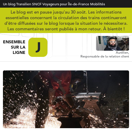
Un blog Transilien SNCF Voyageurs pour Île-de-France Mobilités
Le blog est en pause jusqu'au 30 août. Les informations
essentielles concernant la circulation des trains continueront
d'être diffusées sur le blog lorsque la situation le nécessitera.
Les commentaires seront publiés à mon retour. À bientôt !
ENSEMBLE
SUR LA
LIGNE
Aurélien,
Responsable de la relation client