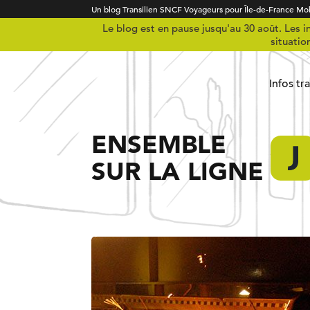
Un blog Transilien SNCF Voyageurs pour Île-de-France Mob
Le blog est en pause jusqu'au 30 août. Les in
situatio
Infos tr
ENSEMBLE
SUR LA LIGNE