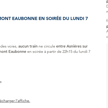
p
ERMONT EAUBONNE
EN SOIRÉE DU LUNDI 7
p
A
 des voies,
aucun train
ne circule
entre Asnières sur
Ermont Eaubonne
en soirée à partir de 22h15 du lundi 7
e
écharger l’affiche.