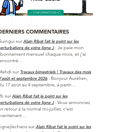
DERNIERS COMMENTAIRES
Guingui
sur
Alain Ribat fait le point sur les
:
Je paie mon
erturbations de votre ligne J
abonnement mensuel chaque mois, et j'ai
rencontré…
Mehdi
sur
Travaux bimestriels | Travaux des mois
:
Bonjour Aurélien,
’août et septembre 2026
Du 17 août au 4 septembre, à partir…
Pb
sur
Alain Ribat fait le point sur les
:
Vous annonciez
erturbations de votre ligne J
n retour à la normal mi-juillet, c'est
maintenant…
Lignejlechaos
sur
Alain Ribat fait le point sur les