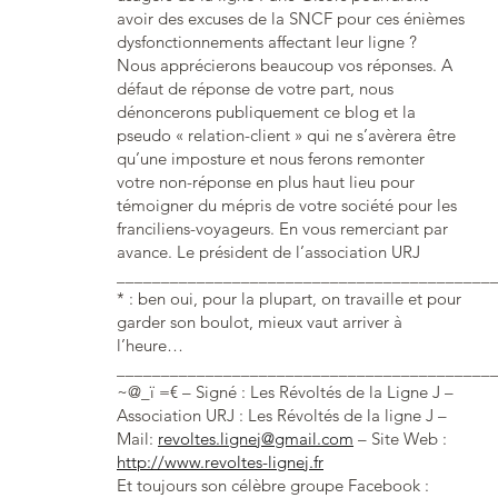
avoir des excuses de la SNCF pour ces énièmes
dysfonctionnements affectant leur ligne ?
Nous apprécierons beaucoup vos réponses. A
défaut de réponse de votre part, nous
dénoncerons publiquement ce blog et la
pseudo « relation-client » qui ne s’avèrera être
qu’une imposture et nous ferons remonter
votre non-réponse en plus haut lieu pour
témoigner du mépris de votre société pour les
franciliens-voyageurs. En vous remerciant par
avance. Le président de l’association URJ
__________________________________________
* : ben oui, pour la plupart, on travaille et pour
garder son boulot, mieux vaut arriver à
l’heure…
__________________________________________
~@_ï =€ – Signé : Les Révoltés de la Ligne J –
Association URJ : Les Révoltés de la ligne J –
Mail:
revoltes.lignej@gmail.com
– Site Web :
http://www.revoltes-lignej.fr
Et toujours son célèbre groupe Facebook :