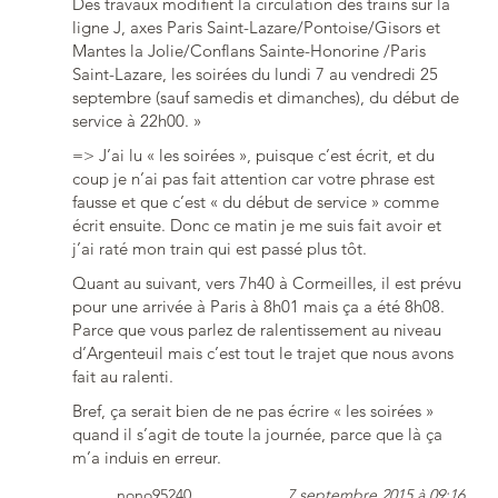
Des travaux modifient la circulation des trains sur la
ligne J, axes Paris Saint-Lazare/Pontoise/Gisors et
Mantes la Jolie/Conflans Sainte-Honorine /Paris
Saint-Lazare, les soirées du lundi 7 au vendredi 25
septembre (sauf samedis et dimanches), du début de
service à 22h00. »
=> J’ai lu « les soirées », puisque c’est écrit, et du
coup je n’ai pas fait attention car votre phrase est
fausse et que c’est « du début de service » comme
écrit ensuite. Donc ce matin je me suis fait avoir et
j’ai raté mon train qui est passé plus tôt.
Quant au suivant, vers 7h40 à Cormeilles, il est prévu
pour une arrivée à Paris à 8h01 mais ça a été 8h08.
Parce que vous parlez de ralentissement au niveau
d’Argenteuil mais c’est tout le trajet que nous avons
fait au ralenti.
Bref, ça serait bien de ne pas écrire « les soirées »
quand il s’agit de toute la journée, parce que là ça
m’a induis en erreur.
nono95240
7 septembre 2015 à 09:16