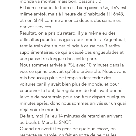
monde va monter, mais bon, passons …)
Et bien ce matin, le train est bien passé à Us, il s’y est
même arrêté, mais à l’heure de d’habitude !!! 6h48,
et non 6h44 comme annoncé depuis des semaines
par vos services.
Résultat, on a pris du retard, il y a même eu des
difficultés pour les usagers pour monter à Argenteuil,
tant le train était super blindé à cause des 3 arrêts
supplémentaires, ce qui a causé des engueulades et
une pause très longue dans cette gare.
Nous sommes arrivés à PSL avec 10 minutes dans la
vue, ce qui ne pouvait qu’être prévisible. Nous avons
mis beaucoup plus de temps à descendre des
voitures car il y avait bien plus de monde, et pour
couronner le tout, la régulation de PSL avait donné
la voie de notre train pour son futur départ quelques
minutes après, donc nous sommes arrivés sur un quai
déjà noir de monde.
De fait, moi j’ai eu 14 minutes de retard en arrivant
au boulot. Merci la SNCF.
Quand on avertit les gens de quelque chose, on
respecte sa parole, on fait en sorte de ne pas les