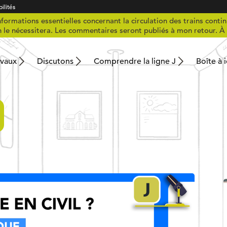
ilités
formations essentielles concernant la circulation des trains contin
n le nécessitera. Les commentaires seront publiés à mon retour. À 
avaux
Discutons
Comprendre la ligne J
Boîte à 