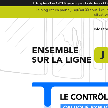
Un blog Transilien SNCF Voyageurs pour Île-de-France Mob
Le blog est en pause jusqu'au 30 août. Les in
situatio
Infos tr
ENSEMBLE
SUR LA LIGNE