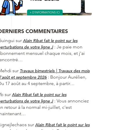
DERNIERS COMMENTAIRES
Guingui
sur
Alain Ribat fait le point sur les
:
Je paie mon
erturbations de votre ligne J
abonnement mensuel chaque mois, et j'ai
rencontré…
Mehdi
sur
Travaux bimestriels | Travaux des mois
:
Bonjour Aurélien,
’août et septembre 2026
Du 17 août au 4 septembre, à partir…
Pb
sur
Alain Ribat fait le point sur les
:
Vous annonciez
erturbations de votre ligne J
n retour à la normal mi-juillet, c'est
maintenant…
Lignejlechaos
sur
Alain Ribat fait le point sur les