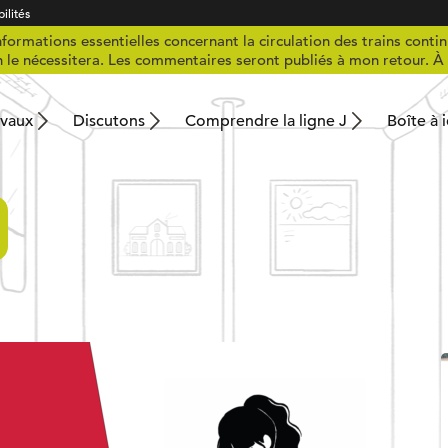
ilités
formations essentielles concernant la circulation des trains contin
n le nécessitera. Les commentaires seront publiés à mon retour. À 
avaux
Discutons
Comprendre la ligne J
Boîte à 