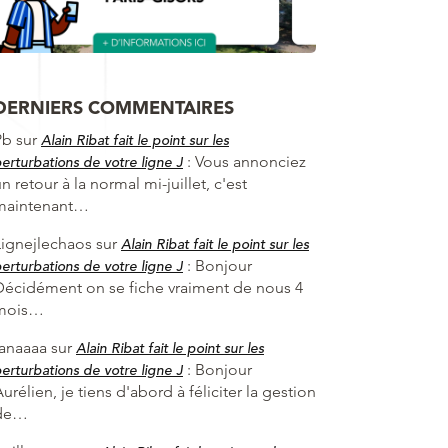
DERNIERS COMMENTAIRES
Pb
sur
Alain Ribat fait le point sur les
:
Vous annonciez
erturbations de votre ligne J
n retour à la normal mi-juillet, c'est
maintenant…
Lignejlechaos
sur
Alain Ribat fait le point sur les
:
Bonjour
erturbations de votre ligne J
Décidément on se fiche vraiment de nous 4
mois…
fanaaaa
sur
Alain Ribat fait le point sur les
:
Bonjour
erturbations de votre ligne J
urélien, je tiens d'abord à féliciter la gestion
de…