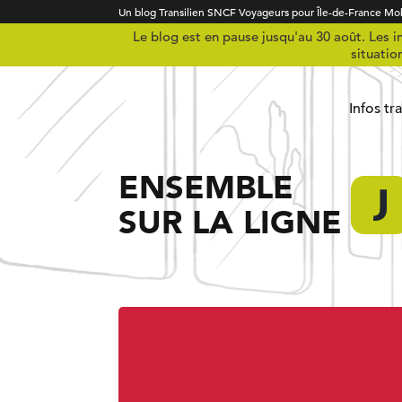
Un blog Transilien SNCF Voyageurs pour Île-de-France Mob
Le blog est en pause jusqu'au 30 août. Les in
situatio
Infos tr
ENSEMBLE
SUR LA LIGNE