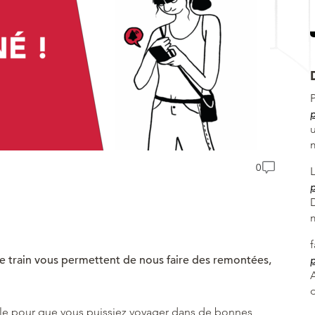
p
u
0
p
 train vous permettent de nous faire des remontées,
p
A
ible pour que vous puissiez voyager dans de bonnes