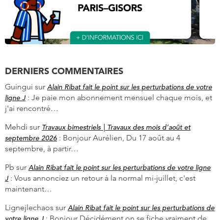
DERNIERS COMMENTAIRES
Guingui
sur
Alain Ribat fait le point sur les perturbations de votre
:
Je paie mon abonnement mensuel chaque mois, et
ligne J
j'ai rencontré…
Mehdi
sur
Travaux bimestriels | Travaux des mois d’août et
:
Bonjour Aurélien, Du 17 août au 4
septembre 2026
septembre, à partir…
Pb
sur
Alain Ribat fait le point sur les perturbations de votre ligne
:
Vous annonciez un retour à la normal mi-juillet, c'est
J
maintenant…
Lignejlechaos
sur
Alain Ribat fait le point sur les perturbations de
:
Bonjour Décidément on se fiche vraiment de
votre ligne J