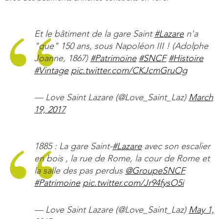
Et le bâtiment de la gare Saint
#Lazare
n'a
"que" 150 ans, sous Napoléon III ! (Adolphe
Joanne, 1867)
#Patrimoine
#SNCF
#Histoire
#Vintage
pic.twitter.com/CKJcmGruOg
— Love Saint Lazare (@Love_Saint_Laz)
March
19, 2017
1885 : La gare Saint-
#Lazare
avec son escalier
en bois , la rue de Rome, la cour de Rome et
la salle des pas perdus
@GroupeSNCF
#Patrimoine
pic.twitter.com/Jr94fysO5i
— Love Saint Lazare (@Love_Saint_Laz)
May 1,