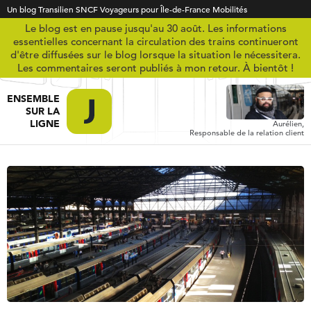
Un blog Transilien SNCF Voyageurs pour Île-de-France Mobilités
Le blog est en pause jusqu'au 30 août. Les informations
essentielles concernant la circulation des trains continueront
d'être diffusées sur le blog lorsque la situation le nécessitera.
Les commentaires seront publiés à mon retour. À bientôt !
ENSEMBLE
SUR LA
LIGNE
Aurélien,
Responsable de la relation client