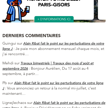
DERNIERS COMMENTAIRES
Guingui
sur
Alain Ribat fait le point sur les perturbations de votre
:
Je paie mon abonnement mensuel chaque mois, et
ligne J
j'ai rencontré…
Mehdi
sur
Travaux bimestriels | Travaux des mois d’août et
:
Bonjour Aurélien, Du 17 août au 4
septembre 2026
septembre, à partir…
Pb
sur
Alain Ribat fait le point sur les perturbations de votre ligne
:
Vous annonciez un retour à la normal mi-juillet, c'est
J
maintenant…
Lignejlechaos
sur
Alain Ribat fait le point sur les perturbations de
:
Bonjour Décidément on se fiche vraiment de