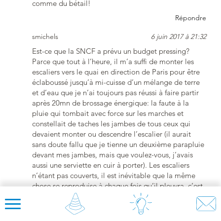
comme du bétail!
Répondre
smichels
6 juin 2017 à 21:32
Est-ce que la SNCF a prévu un budget pressing?
Parce que tout à l’heure, il m’a suffi de monter les
escaliers vers le quai en direction de Paris pour être
éclaboussé jusqu’à mi-cuisse d’un mélange de terre
et d’eau que je n’ai toujours pas réussi à faire partir
après 20mn de brossage énergique: la faute à la
pluie qui tombait avec force sur les marches et
constellait de taches les jambes de tous ceux qui
devaient monter ou descendre l’escalier (il aurait
sans doute fallu que je tienne un deuxième parapluie
devant mes jambes, mais que voulez-vous, j’avais
aussi une serviette en cuir à porter). Les escaliers
n’étant pas couverts, il est inévitable que la même
chose se reproduise à chaque fois qu’il pleuvra, c’est-
à-dire en moyenne un jour sur deux, puisqu’il pleut
170 jours par an à Paris. Maintenant je voudrais
savoir une chose: est-ce que nous sommes considérés